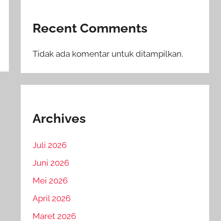
Recent Comments
Tidak ada komentar untuk ditampilkan.
Archives
Juli 2026
Juni 2026
Mei 2026
April 2026
Maret 2026