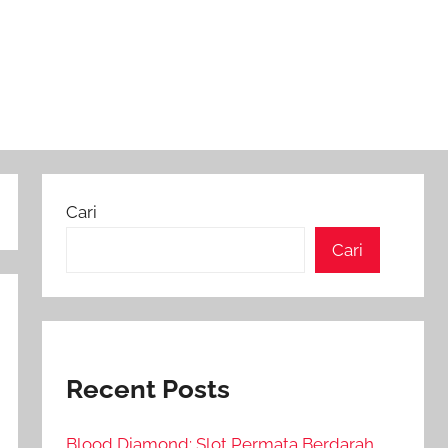
Cari
Cari
Recent Posts
Blood Diamond: Slot Permata Berdarah