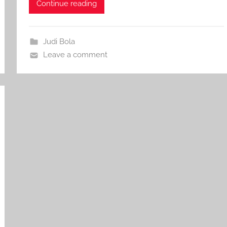
Continue reading
Judi Bola
Leave a comment