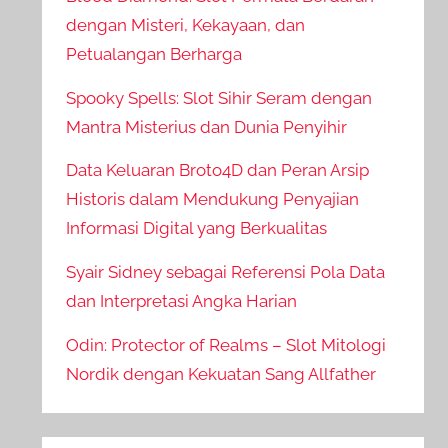
dengan Misteri, Kekayaan, dan
Petualangan Berharga
Spooky Spells: Slot Sihir Seram dengan
Mantra Misterius dan Dunia Penyihir
Data Keluaran Broto4D dan Peran Arsip
Historis dalam Mendukung Penyajian
Informasi Digital yang Berkualitas
Syair Sidney sebagai Referensi Pola Data
dan Interpretasi Angka Harian
Odin: Protector of Realms – Slot Mitologi
Nordik dengan Kekuatan Sang Allfather