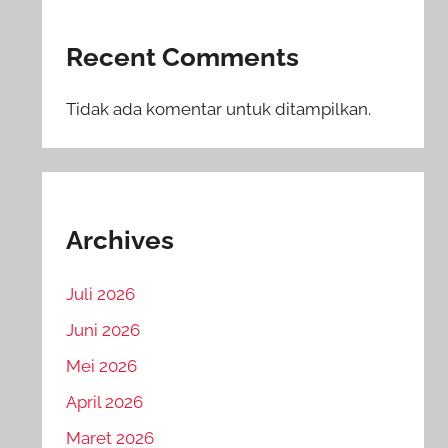
Recent Comments
Tidak ada komentar untuk ditampilkan.
Archives
Juli 2026
Juni 2026
Mei 2026
April 2026
Maret 2026