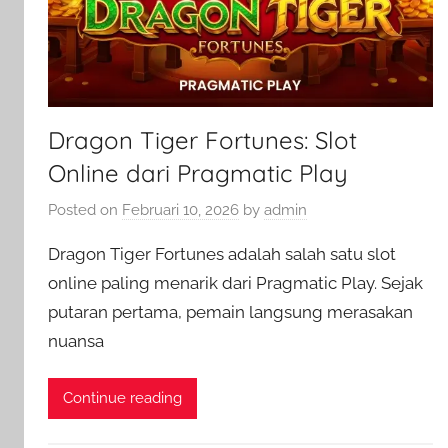
Dragon Tiger Fortunes: Slot
Online dari Pragmatic Play
Posted on
Februari 10, 2026
by
admin
Dragon Tiger Fortunes adalah salah satu slot
online paling menarik dari Pragmatic Play. Sejak
putaran pertama, pemain langsung merasakan
nuansa
Continue reading