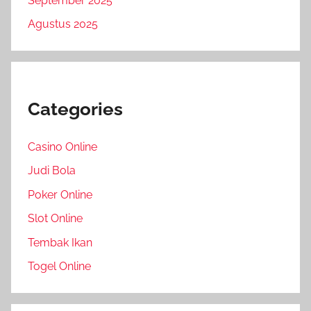
September 2025
Agustus 2025
Categories
Casino Online
Judi Bola
Poker Online
Slot Online
Tembak Ikan
Togel Online