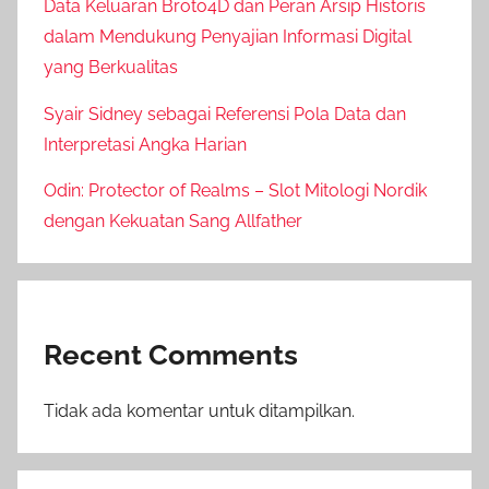
Data Keluaran Broto4D dan Peran Arsip Historis
dalam Mendukung Penyajian Informasi Digital
yang Berkualitas
Syair Sidney sebagai Referensi Pola Data dan
Interpretasi Angka Harian
Odin: Protector of Realms – Slot Mitologi Nordik
dengan Kekuatan Sang Allfather
Recent Comments
Tidak ada komentar untuk ditampilkan.