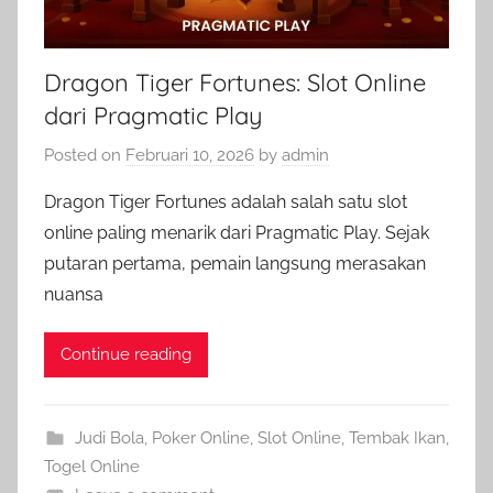
Dragon Tiger Fortunes: Slot Online
dari Pragmatic Play
Posted on
Februari 10, 2026
by
admin
Dragon Tiger Fortunes adalah salah satu slot
online paling menarik dari Pragmatic Play. Sejak
putaran pertama, pemain langsung merasakan
nuansa
Continue reading
Judi Bola
,
Poker Online
,
Slot Online
,
Tembak Ikan
,
Togel Online