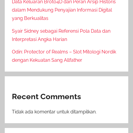
Data Keluaran Broto4D dan Peran Arsip Historis
dalam Mendukung Penyajian Informasi Digital
yang Berkualitas
Syair Sidney sebagai Referensi Pola Data dan
Interpretasi Angka Harian
Odin: Protector of Realms – Slot Mitologi Nordik
dengan Kekuatan Sang Allfather
Recent Comments
Tidak ada komentar untuk ditampilkan.