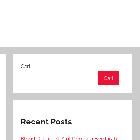
Cari
Cari
Recent Posts
Blood Diamond: Slot Permata Berdarah