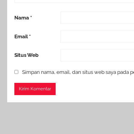
Nama
*
Email
*
Situs Web
Simpan nama, email, dan situs web saya pada p