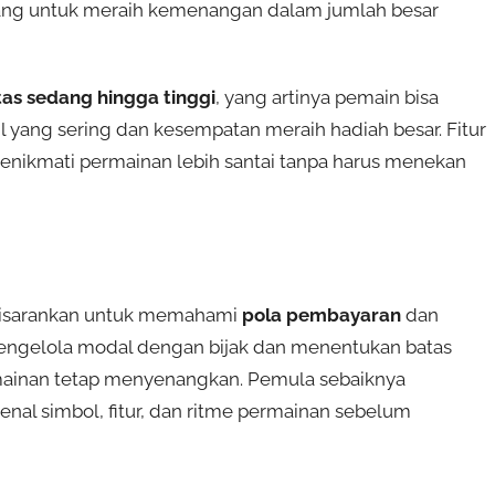
ang untuk meraih kemenangan dalam jumlah besar
itas sedang hingga tinggi
, yang artinya pemain bisa
yang sering dan kesempatan meraih hadiah besar. Fitur
menikmati permainan lebih santai tanpa harus menekan
 disarankan untuk memahami
pola pembayaran
dan
Mengelola modal dengan bijak dan menentukan batas
mainan tetap menyenangkan. Pemula sebaiknya
l simbol, fitur, dan ritme permainan sebelum