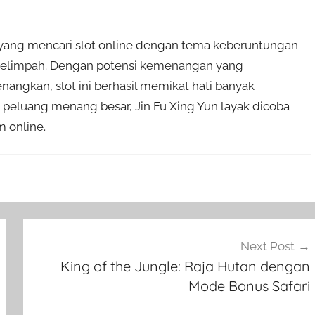
ja yang mencari slot online dengan tema keberuntungan
s melimpah. Dengan potensi kemenangan yang
ngkan, slot ini berhasil memikat hati banyak
 peluang menang besar, Jin Fu Xing Yun layak dicoba
m online.
Next Post
King of the Jungle: Raja Hutan dengan
Mode Bonus Safari