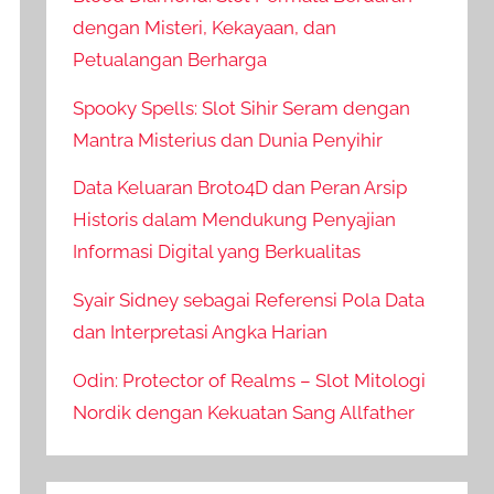
dengan Misteri, Kekayaan, dan
Petualangan Berharga
Spooky Spells: Slot Sihir Seram dengan
Mantra Misterius dan Dunia Penyihir
Data Keluaran Broto4D dan Peran Arsip
Historis dalam Mendukung Penyajian
Informasi Digital yang Berkualitas
Syair Sidney sebagai Referensi Pola Data
dan Interpretasi Angka Harian
Odin: Protector of Realms – Slot Mitologi
Nordik dengan Kekuatan Sang Allfather