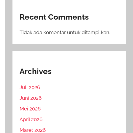
Recent Comments
Tidak ada komentar untuk ditampilkan.
Archives
Juli 2026
Juni 2026
Mei 2026
April 2026
Maret 2026