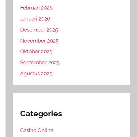
Februari 2026
Januari 2026
Desember 2025
November 2025
Oktober 2025
September 2025
Agustus 2025
Categories
Casino Online