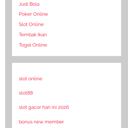
Judi Bola
Poker Online
Slot Online
Tembak Ikan
Togel Online
slot online
slot88
slot gacor hari ini 2026
bonus new member