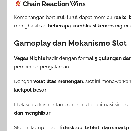
Chain Reaction Wins
Kemenangan berturut-turut dapat memicu
reaksi 
menghasilkan
beberapa kombinasi kemenangan s
Gameplay dan Mekanisme Slot
Vegas Nights
hadir dengan format
5 gulungan dan
pemain berpengalaman.
Dengan
volatilitas menengah
, slot ini menawarka
jackpot besar
.
Efek suara kasino, lampu neon, dan animasi sim
dan menghibur
.
Slot ini kompatibel di
desktop, tablet, dan smartp