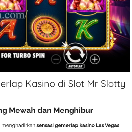
rlap Kasino di Slot Mr Slotty
ang Mewah dan Menghibur
ang menghadirkan
sensasi gemerlap kasino Las Vegas