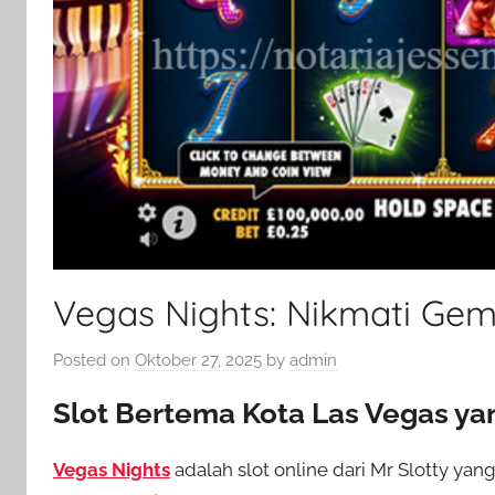
Vegas Nights: Nikmati Geme
Posted on
Oktober 27, 2025
by
admin
Slot Bertema Kota Las Vegas y
Vegas Nights
adalah slot online dari Mr Slotty y