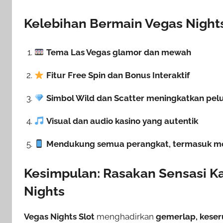
Kelebihan Bermain Vegas Nights
Tema Las Vegas glamor dan mewah
Fitur Free Spin dan Bonus Interaktif
Simbol Wild dan Scatter meningkatkan pe
Visual dan audio kasino yang autentik
Mendukung semua perangkat, termasuk mo
Kesimpulan: Rasakan Sensasi Ka
Nights
Vegas Nights Slot
menghadirkan
gemerlap, kese