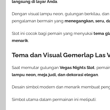
langsung di layar Anda
.
Dengan visual lampu neon, gulungan berkilau, dan 
pengalaman bermain yang
menegangkan, seru, d
Slot ini cocok bagi pemain yang menyukai
tema gl
menarik
.
Tema dan Visual Gemerlap Las 
Saat memutar gulungan
Vegas Nights Slot
, pemai
lampu neon, meja judi, dan dekorasi elegan
.
Desain simbol modern dan menarik membuat pen
Simbol utama dalam permainan ini meliputi: