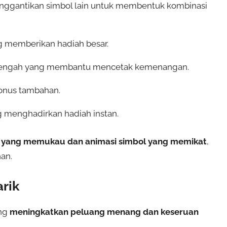
nggantikan simbol lain untuk membentuk kombinasi
ng memberikan hadiah besar.
enengah yang membantu mencetak kemenangan.
bonus tambahan.
 menghadirkan hadiah instan.
 yang memukau dan animasi simbol yang memikat
,
an.
arik
ang
meningkatkan peluang menang dan keseruan