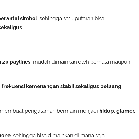
berantai simbol
, sehingga satu putaran bisa
ekaligus
.
 20 paylines
, mudah dimainkan oleh pemula maupun
n
frekuensi kemenangan stabil sekaligus peluang
bol membuat pengalaman bermain menjadi
hidup, glamor,
hone
, sehingga bisa dimainkan di mana saja.