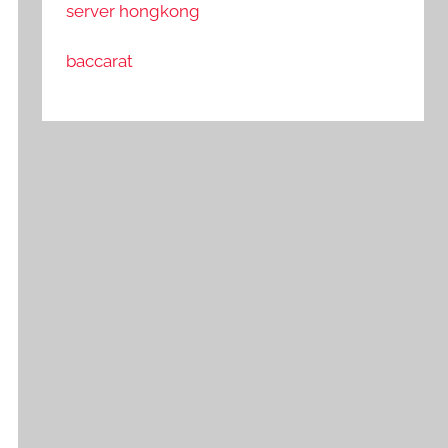
server hongkong
baccarat