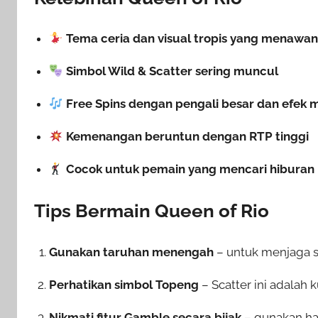
Tema ceria dan visual tropis yang menawan
Simbol Wild & Scatter sering muncul
Free Spins dengan pengali besar dan efek m
Kemenangan beruntun dengan RTP tinggi
Cocok untuk pemain yang mencari hiburan
Tips Bermain Queen of Rio
Gunakan taruhan menengah
– untuk menjaga s
Perhatikan simbol Topeng
– Scatter ini adalah
Nikmati fitur Gamble secara bijak
– gunakan ha