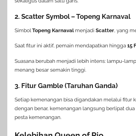
sekaligus dalam satu garis.
2.
Scatter Symbol – Topeng Karnaval
Simbol
Topeng Karnaval
menjadi
Scatter
, yang m
Saat fitur ini aktif, pemain mendapatkan hingga
15 
Suasana berubah menjadi lebih intens: lampu-lamp
menang besar semakin tinggi.
3.
Fitur Gamble (Taruhan Ganda)
Setiap kemenangan bisa digandakan melalui fitur k
dengan benar, kemenangan langsung berlipat dua c
pesta kemenangan.
Kelebihan Queen of Rio