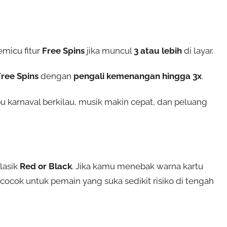
emicu fitur
Free Spins
jika muncul
3 atau lebih
di layar.
Free Spins
dengan
pengali kemenangan hingga 3x
.
u karnaval berkilau, musik makin cepat, dan peluang
lasik
Red or Black
. Jika kamu menebak warna kartu
ocok untuk pemain yang suka sedikit risiko di tengah