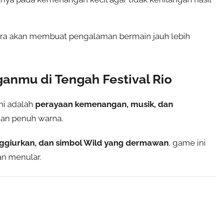
ara akan membuat pengalaman bermain jauh lebih
nmu di Tengah Festival Rio
ni adalah
perayaan kemenangan, musik, dan
an penuh warna.
enggiurkan, dan simbol Wild yang dermawan
, game ini
n menular.