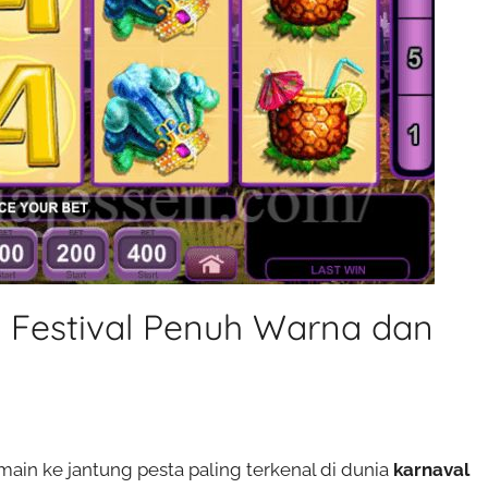
a Festival Penuh Warna dan
n ke jantung pesta paling terkenal di dunia
karnaval