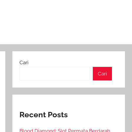
Cari
Cari
Recent Posts
Blood Diamond: Slot Permata Berdarah