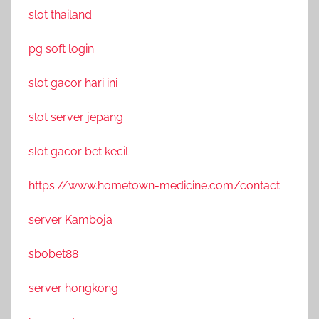
slot thailand
pg soft login
slot gacor hari ini
slot server jepang
slot gacor bet kecil
https://www.hometown-medicine.com/contact
server Kamboja
sbobet88
server hongkong