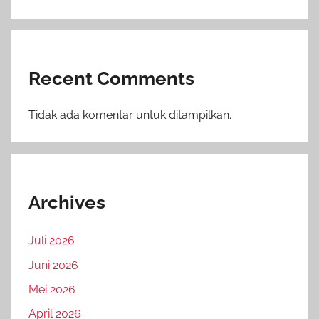
Recent Comments
Tidak ada komentar untuk ditampilkan.
Archives
Juli 2026
Juni 2026
Mei 2026
April 2026