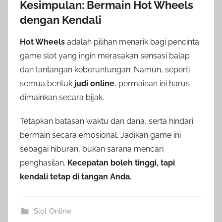
Kesimpulan: Bermain Hot Wheels
dengan Kendali
Hot Wheels
adalah pilihan menarik bagi pencinta
game slot yang ingin merasakan sensasi balap
dan tantangan keberuntungan. Namun, seperti
semua bentuk
judi online
, permainan ini harus
dimainkan secara bijak.
Tetapkan batasan waktu dan dana, serta hindari
bermain secara emosional. Jadikan game ini
sebagai hiburan, bukan sarana mencari
penghasilan.
Kecepatan boleh tinggi, tapi
kendali tetap di tangan Anda.
Slot Online