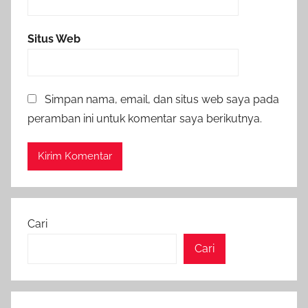
Situs Web
Simpan nama, email, dan situs web saya pada
peramban ini untuk komentar saya berikutnya.
Cari
Cari